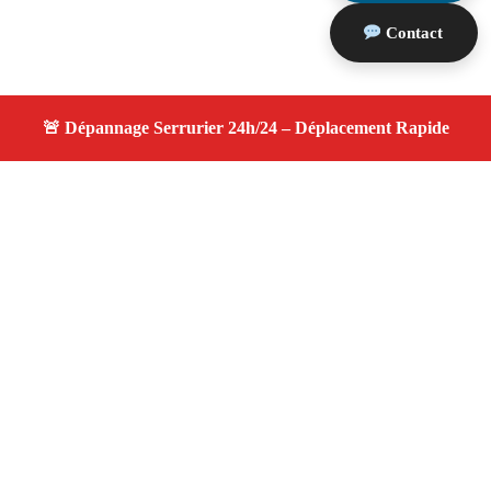
Contact
À propos serrurier nuit
serrurier nuit — Serrurier disponible à Roquevaire —
Intervention d'urgence, service de qualité, devis gratuit et
sans surprise.
Adresse : Roquevaire 13360