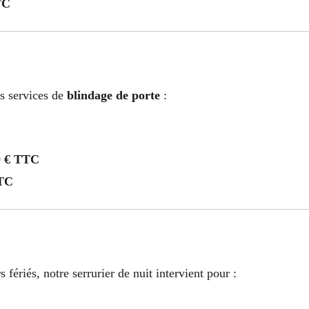
TC
os services de
blindage de porte
:
0 € TTC
TTC
ériés, notre serrurier de nuit intervient pour :