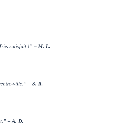
Très satisfait !” –
M. L.
entre-ville.” –
S. R.
ct.” –
A. D.