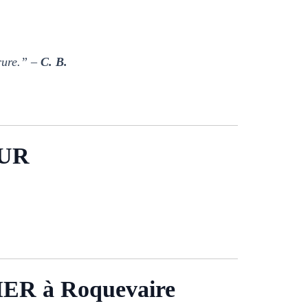
rrure.” –
C. B.
UR
R à Roquevaire