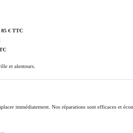
s
85 € TTC
C
TTC
ille et alentours.
emplacer immédiatement. Nos réparations sont efficaces et éc