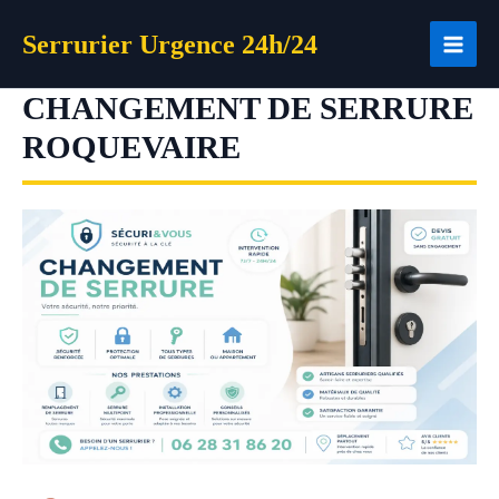
Aller
Serrurier Urgence 24h/24
au
contenu
CHANGEMENT DE SERRURE
ROQUEVAIRE