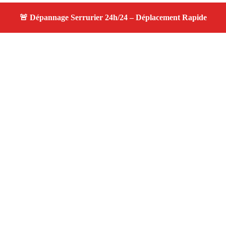
À propos serrurier nuit
serrurier nuit — Serrurier disponible à Aix En Provence
— Intervention d'urgence, service de qualité, devis
gratuit et sans surprise.
Adresse : Aix En Provence 13100
Téléphone :
06 28 31 86 20
Horaires :