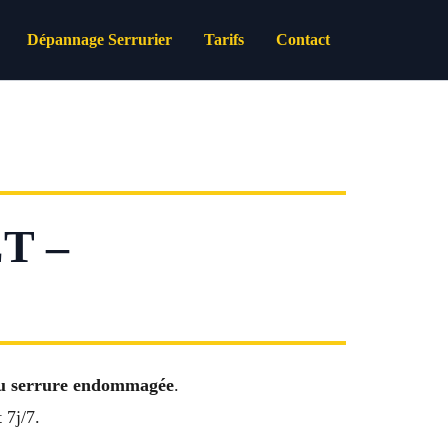
Dépannage Serrurier
Tarifs
Contact
T –
 ou serrure endommagée
.
 7j/7.