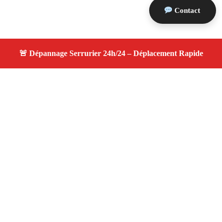
Contact
À propos serrurier nuit
serrurier nuit — Serrurier disponible à Rousset —
Intervention d'urgence, service de qualité, devis gratuit et
sans surprise.
Adresse : Rousset 13790
Téléphone :
06 28 31 86 20