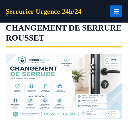
Aller
Serrurier Urgence 24h/24
au
contenu
CHANGEMENT DE SERRURE
ROUSSET