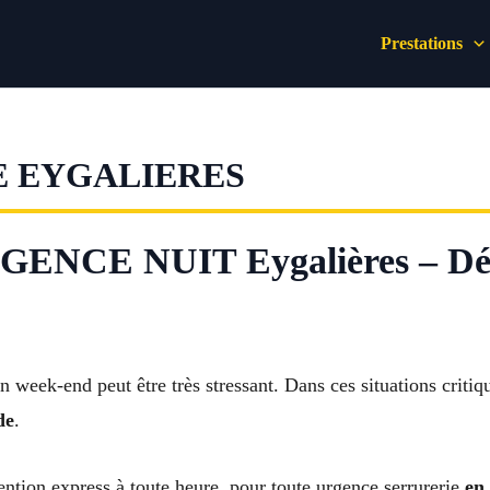
Prestations
E EYGALIERES
NCE NUIT Eygalières – D
n week-end peut être très stressant. Dans ces situations critiqu
de
.
ention express à toute heure, pour toute urgence serrurerie
en 