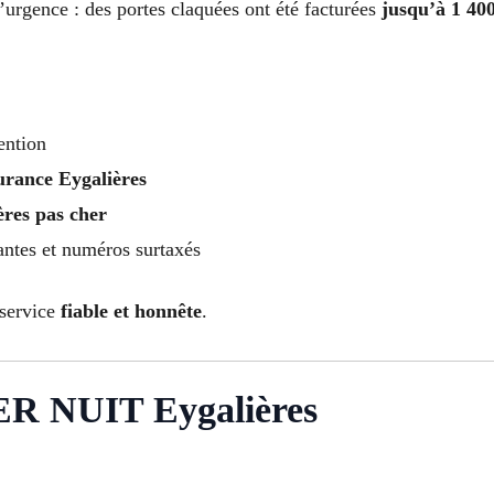
d’urgence : des portes claquées ont été facturées
jusqu’à 1 40
ention
urance Eygalières
ères pas cher
antes et numéros surtaxés
 service
fiable et honnête
.
 NUIT Eygalières