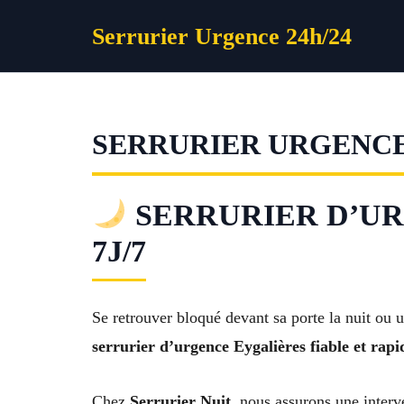
Aller
Serrurier Urgence 24h/24
au
contenu
SERRURIER URGENC
SERRURIER D’URGE
7J/7
Se retrouver bloqué devant sa porte la nuit ou u
serrurier d’urgence Eygalières fiable et rapi
Chez
Serrurier Nuit
, nous assurons une interv