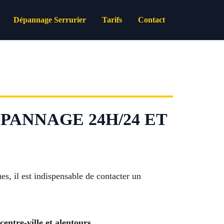
Dépannage Serrurier
Tarifs
Contact
éPANNAGE 24H/24 ET
es, il est indispensable de contacter un
centre-ville et alentours
.