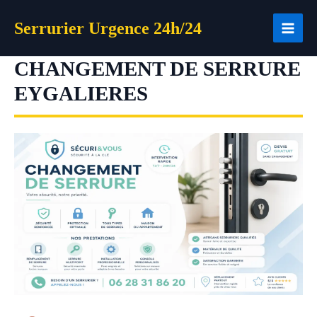
Aller
Serrurier Urgence 24h/24
au
contenu
CHANGEMENT DE SERRURE
EYGALIERES