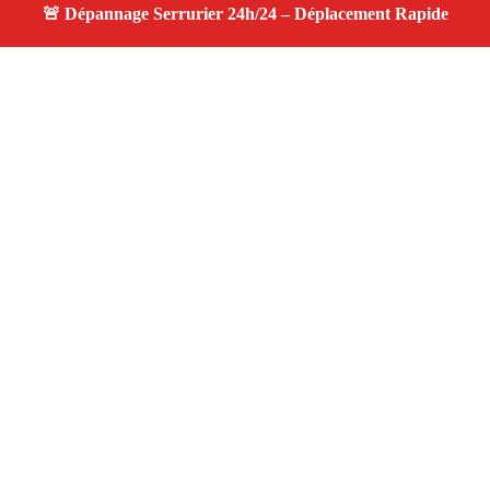
À propos serrurier nuit
serrurier nuit — Serrurier disponible à Eguilles —
Intervention d'urgence, service de qualité, devis gratuit et
sans surprise.
Adresse : Eguilles 13510
Téléphone :
06 28 31 86 20
Horaires :