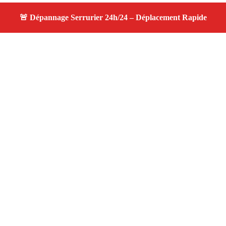
À propos serrurier nuit
serrurier nuit — Serrurier disponible à Plan De Cuques
— Intervention d'urgence, service de qualité, devis
gratuit et sans surprise.
Adresse : Plan De Cuques 13380
Téléphone :
06 28 31 86 20
Horaires :