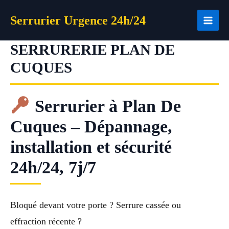
Aller
Serrurier Urgence 24h/24
au
contenu
SERRURERIE PLAN DE
CUQUES
Serrurier à Plan De
Cuques – Dépannage,
installation et sécurité
24h/24, 7j/7
Bloqué devant votre porte ? Serrure cassée ou
effraction récente ?