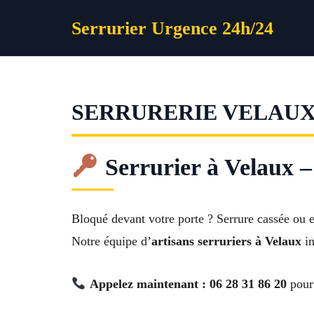
Aller
Serrurier Urgence 24h/24
au
contenu
SERRURERIE VELAU
Serrurier à Velaux – 
Bloqué devant votre porte ? Serrure cassée ou e
Notre équipe d’
artisans serruriers à Velaux
in
Appelez maintenant : 06 28 31 86 20
pour 