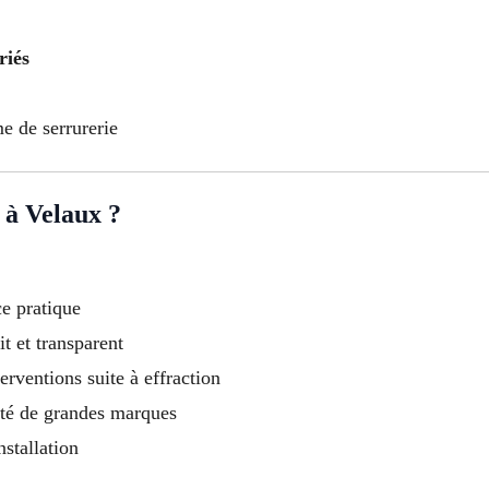
riés
e de serrurerie
 à Velaux ?
e pratique
t et transparent
erventions suite à effraction
ité de grandes marques
stallation