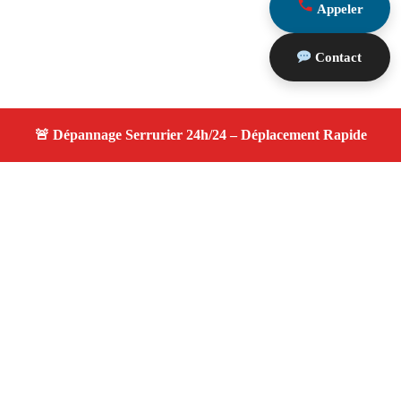
Appeler
Contact
À propos serrurier nuit
serrurier nuit — Serrurier disponible à Aureille —
Intervention d'urgence, service de qualité, devis gratuit et
sans surprise.
Adresse : Aureille 13930