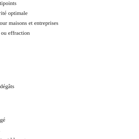
ipoints
ité optimale
our maisons et entreprises
 ou effraction
dégâts
agé
n