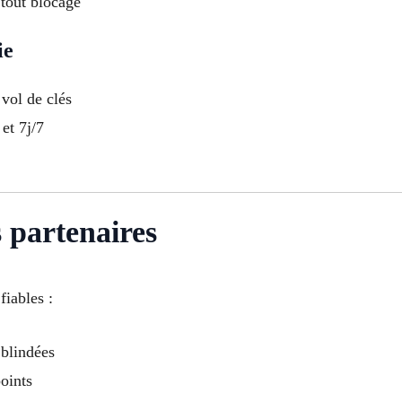
 tout blocage
ie
vol de clés
et 7j/7
 partenaires
iables :
 blindées
points