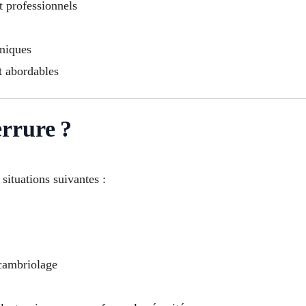
et professionnels
oniques
t abordables
rrure ?
situations suivantes :
 cambriolage