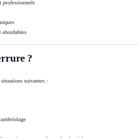
et professionnels
oniques
t abordables
rrure ?
situations suivantes :
 cambriolage