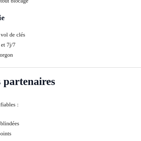
 tout blocage
ie
vol de clés
et 7j/7
’orgon
 partenaires
iables :
 blindées
points