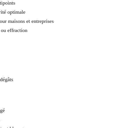
ipoints
ité optimale
our maisons et entreprises
 ou effraction
dégâts
agé
n