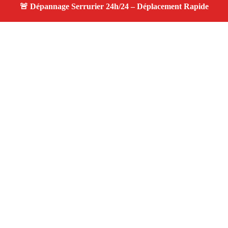
À propos serrurier nuit
serrurier nuit — Serrurier disponible à La Ciotat —
Intervention d'urgence, service de qualité, devis gratuit et
sans surprise.
Adresse : La Ciotat 13600
Téléphone :
06 28 31 86 20
Horaires :