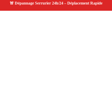
À propos serrurier nuit
serrurier nuit — Serrurier disponible à Charleval —
Intervention d'urgence, service de qualité, devis gratuit et
sans surprise.
Adresse : Charleval 13350
Téléphone :
06 28 31 86 20
Horaires :