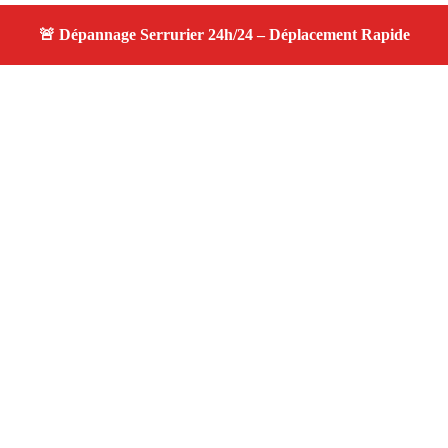
À propos serrurier nuit
serrurier nuit — Serrurier disponible à Saint Savournin
— Intervention d'urgence, service de qualité, devis
gratuit et sans surprise.
Adresse : Saint Savournin 13119
Téléphone :
06 28 31 86 20
Horaires :