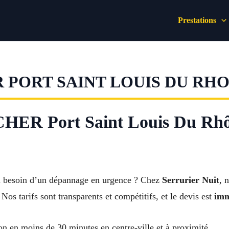
Prestations
 PORT SAINT LOUIS DU RH
ER Port Saint Louis Du R
ou besoin d’un dépannage en urgence ? Chez
Serrurier Nuit
, 
Nos tarifs sont transparents et compétitifs, et le devis est
imm
on en moins de 30 minutes en centre-ville et à proximité.