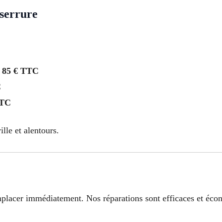
 serrure
s
85 € TTC
C
TTC
ille et alentours.
emplacer immédiatement. Nos réparations sont efficaces et éc