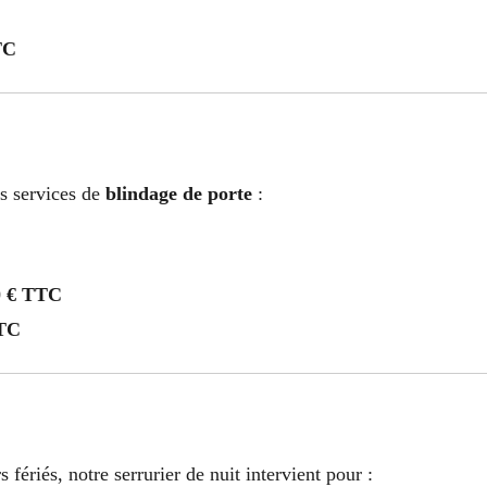
TC
os services de
blindage de porte
:
0 € TTC
TTC
ériés, notre serrurier de nuit intervient pour :