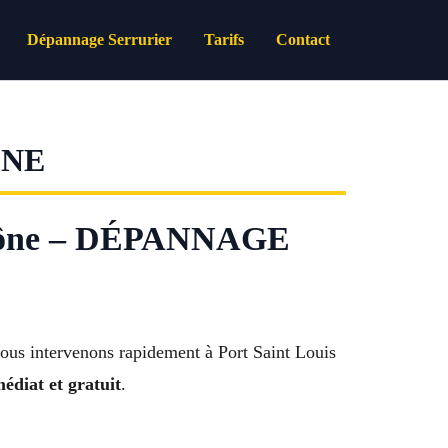
Dépannage Serrurier
Tarifs
Contact
ONE
hône – DÉPANNAGE
nous intervenons rapidement à Port Saint Louis
édiat et gratuit
.