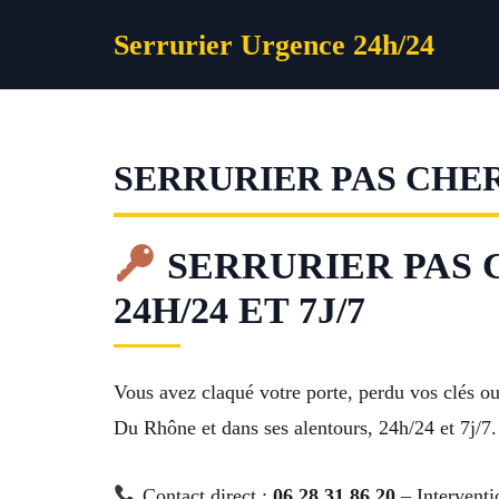
Aller
Serrurier Urgence 24h/24
au
contenu
SERRURIER PAS CHER
SERRURIER PAS CH
24H/24 ET 7J/7
Vous avez claqué votre porte, perdu vos clés 
Du Rhône et dans ses alentours, 24h/24 et 7j/7. 
Contact direct :
06 28 31 86 20
– Interventi