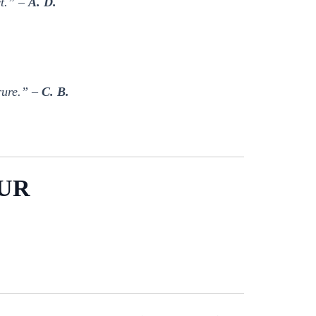
ct.” –
A. D.
rrure.” –
C. B.
UR