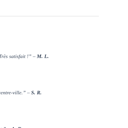
Très satisfait !” –
M. L.
entre-ville.” –
S. R.