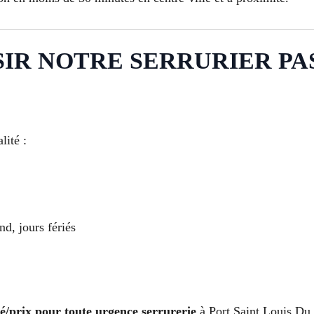
R NOTRE SERRURIER PAS C
lité :
nd, jours fériés
té/prix pour toute urgence serrurerie
à Port Saint Louis Du 