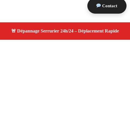
Contact
À propos serrurier nuit
serrurier nuit — Serrurier disponible à Gignac La Nerthe
— Intervention d'urgence, service de qualité, devis
gratuit et sans surprise.
Adresse : Gignac La Nerthe 13180
Téléphone :
06 28 31 86 20