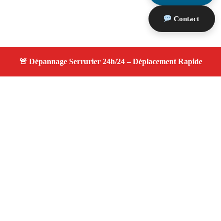
Contact
À propos serrurier nuit
serrurier nuit — Serrurier Marseille — Assistance
24h/24, expert de confiance, tarifs transparents et
compétitifs.
Adresse : Marseille