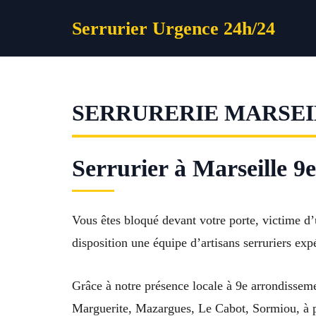
Aller
Serrurier Urgence 24h/24
au
contenu
SERRURERIE MARSEIL
Serrurier à Marseille 9
Vous êtes bloqué devant votre porte, victime d’
disposition une équipe d’artisans serruriers ex
Grâce à notre présence locale à 9e arrondissem
Marguerite, Mazargues, Le Cabot, Sormiou, à p