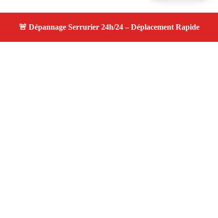
À propos serrurier nuit
serrurier nuit — Serrurier disponible à Le Tholonet —
Intervention d'urgence, service de qualité, devis gratuit et
sans surprise.
Adresse : Le Tholonet 13100
Téléphone :
06 28 31 86 20
Horaires :