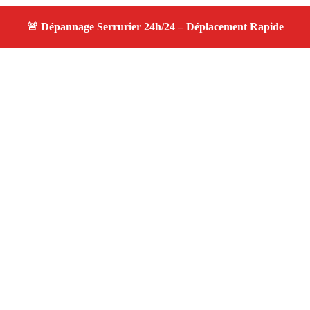
À propos serrurier nuit
serrurier nuit — Votre serrurier local à Marseille 13012
— Ouverture rapide, changement de serrure, dépannage
24h/7j, proche de chez vous.
Adresse : Marseille 13012
Téléphone :
06 28 31 86 20
Horaires :