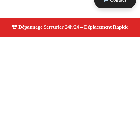
Contact
À propos serrurier nuit
serrurier nuit — Votre serrurier local à Marseille 13003
— Ouverture rapide, changement de serrure, dépannage
24h/7j, proche de chez vous.
Adresse : Marseille 13003
Téléphone :
06 28 31 86 20