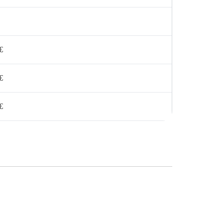
€
€
€