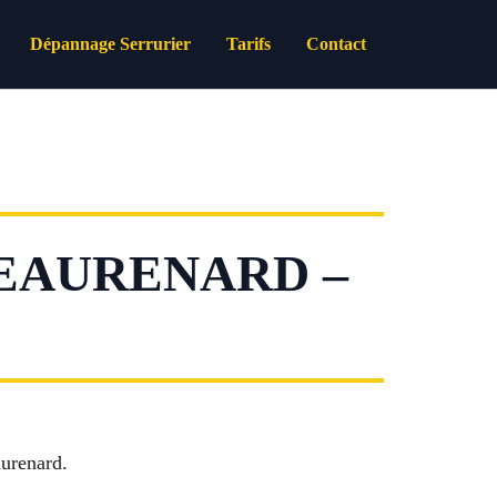
Dépannage Serrurier
Tarifs
Contact
EAURENARD –
aurenard.