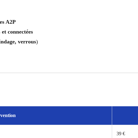
ées A2P
 et connectées
indage, verrous
)
rvention
39 €