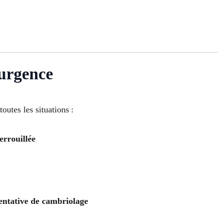
’urgence
outes les situations :
errouillée
entative de cambriolage