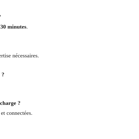
?
 30 minutes
.
rtise nécessaires.
 ?
 charge ?
 et connectées.