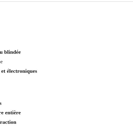
u blindée
le
 et électroniques
s
re entière
fraction