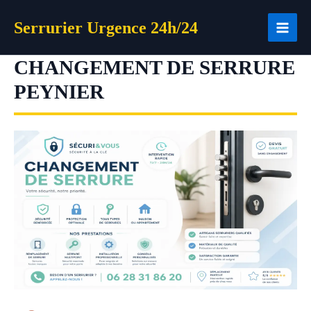
Aller
Serrurier Urgence 24h/24
au
contenu
CHANGEMENT DE SERRURE
PEYNIER