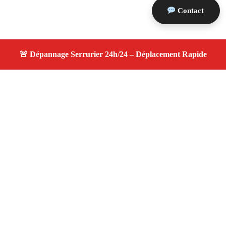
Contact
À propos serrurier nuit
serrurier nuit — Serrurier disponible à Peynier —
Intervention d'urgence, service de qualité, devis gratuit et
sans surprise.
Adresse : Peynier 13790
Téléphone :
06 28 31 86 20