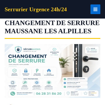
Aller
Serrurier Urgence 24h/24
au
contenu
CHANGEMENT DE SERRURE
MAUSSANE LES ALPILLES