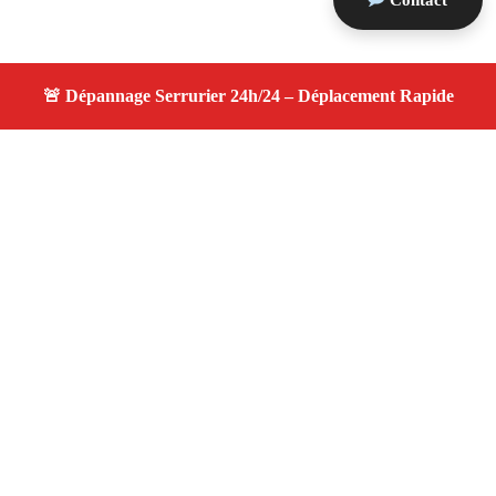
Contact
À propos serrurier nuit
serrurier nuit — Votre serrurier local à Marseille 13011
— Ouverture rapide, changement de serrure, dépannage
24h/7j, proche de chez vous.
Adresse : Marseille 13011
Téléphone :
06 28 31 86 20