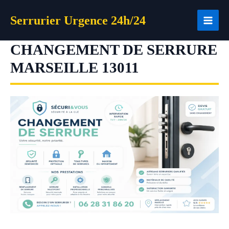
Aller
Serrurier Urgence 24h/24
au
contenu
CHANGEMENT DE SERRURE
MARSEILLE 13011