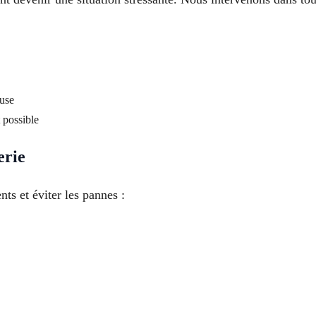
euse
 possible
erie
ts et éviter les pannes :