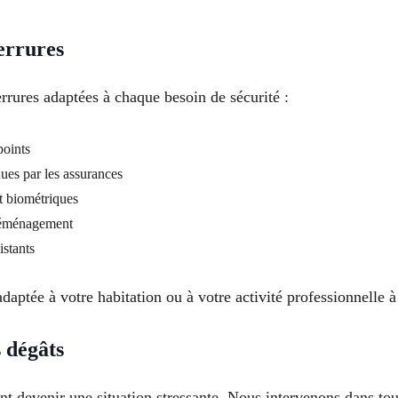
errures
rrures adaptées à chaque besoin de sécurité :
points
nues par les assurances
t biométriques
 déménagement
istants
adaptée à votre habitation ou à votre activité professionnelle 
 dégâts
t devenir une situation stressante. Nous intervenons dans tou