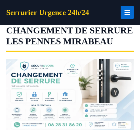
Aller
Serrurier Urgence 24h/24
au
contenu
CHANGEMENT DE SERRURE
LES PENNES MIRABEAU