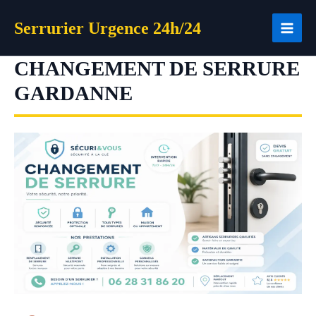
Aller
Serrurier Urgence 24h/24
au
contenu
CHANGEMENT DE SERRURE
GARDANNE