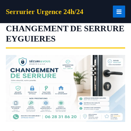
Aller
Serrurier Urgence 24h/24
au
contenu
CHANGEMENT DE SERRURE
EYGUIERES