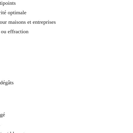
ipoints
ité optimale
our maisons et entreprises
 ou effraction
dégâts
agé
n