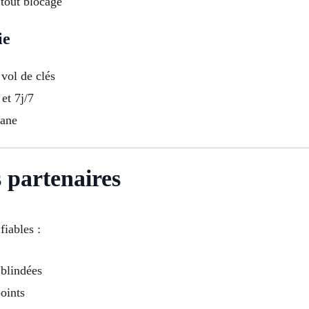
 tout blocage
ie
vol de clés
et 7j/7
tane
 partenaires
iables :
 blindées
points