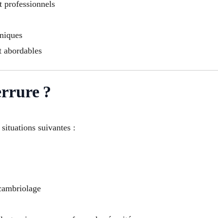
et professionnels
oniques
t abordables
rrure ?
situations suivantes :
 cambriolage